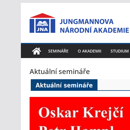
Přeskočit
na
obsah
SEMINÁŘE
O AKADEMII
STUDIUM
Aktuální semináře