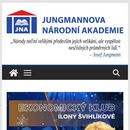
Přeskočit
na
obsah