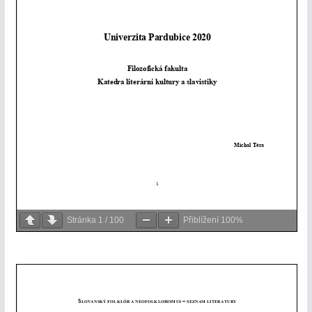
Stránka
1
/
100
Přiblížení
100%