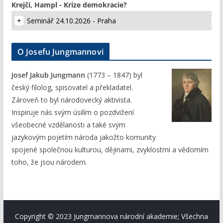
Krejčí, Hampl - Krize demokracie?
Seminář 24.10.2026 - Praha
O Josefu Jungmannovi
Josef Jakub Jungmann
(1773 – 1847) byl
český filolog, spisovatel a překladatel.
Zároveň to byl národovecký aktivista.
Inspiruje nás svým úsilím o pozdvižení
všeobecné vzdělanosti a také svým
jazykovým pojetím národa jakožto komunity
spojené společnou kulturou, dějinami, zvyklostmi a vědomím
toho, že jsou národem.
Copyright © 2023 Jungmannova národní akademie; Všechna