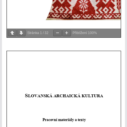
Stránka
1
/
32
Přiblížení
100%