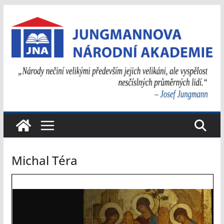
Přeskočit
na
obsah
Michal Téra