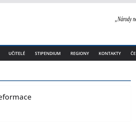
UČITELÉ
STIPENDIUM
REGIONY
KONTAKTY
ČE
reformace