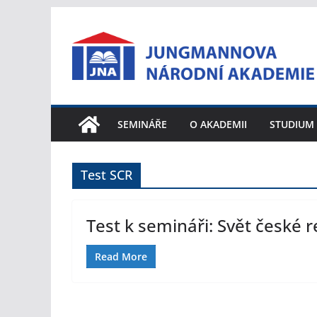
Přeskočit
na
obsah
SEMINÁŘE
O AKADEMII
STUDIUM
Test SCR
Test k semináři: Svět české 
Read More